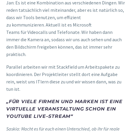
Jan: Es ist
ei
ne Kombination
aus verschiedenen Dingen
. Wir
reden tatsächlich viel miteinander, aber es ist
natürlich
so,
dass wir Tools
benutzen,
um
effizient
zu
kommunizieren.
Aktuell
ist es Microsoft
Teams
für
Videocalls
und Telefonate
. Wir haben dann
immer die Kamera an, sodass wir uns
auch
sehen
und
auch
den Bildschirm freigeben
können, das ist immer sehr
praktisch.
Parallel arbeiten wir mit
Stackfield
um Arbeitspakete zu
koordinieren.
Der Projektleiter stellt
dort
eine Aufgabe
rein, weist uns
ITlern
die
se
zu und wir wissen
dann, was zu
tun ist.
„
FÜR VIELE FIRMEN UND MARKEN IST EINE
VIRTUELLE VERANSTALTUNG SCHON EIN
YOUTUBE LIVE
–
STREAM
“
Saskia:
Macht es für euch einen Unterschied, ob ihr für reale