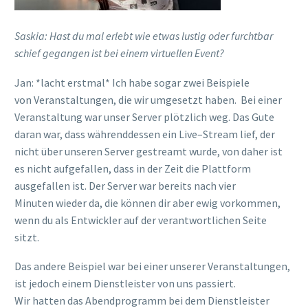
Saskia:
Hast du mal erlebt wie etwas lustig oder furchtbar
schief gegangen ist
bei einem virtuellen Event
?
Jan:
*lacht erstmal* I
ch habe sogar zwei Beispiele
von
Veranstaltungen,
die wir umgesetzt haben
.
Bei
einer
Veranstaltung war
unser Server plötzlich weg. Das Gute
daran war, dass währenddessen ein Live
–
Stream
lief
, der
nicht über unseren Server
gestreamt wurde
, von daher ist
es nicht
aufgefallen, dass in der Zeit die Plattform
ausgefallen ist
.
Der Server war bereits nach vier
M
inuten
wieder da
, die können
dir aber ewig vorkommen,
wenn du als Entwickler auf der verantwortlichen Seite
sitzt
.
Das andere Beispiel war bei einer unserer Veranstaltungen,
ist jedoch eine
m
Dienstleister von uns passiert.
W
ir
hatten
das Abendprogramm
bei
d
em Dienstleister