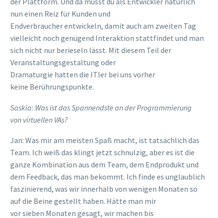
der Plattform.
Und da musst d
u
als Entwickler natürlich
nun
einen Reiz für Kunden und
Endverbraucher
entwickeln
,
damit auch am zweiten Tag
vielleicht
n
och genügend Interaktion stattfindet
und man
sich nicht nur berieseln lässt
. Mit diesem Teil der
Veranstaltungsgestaltung
oder
Dramaturgie
hatten
die
ITler
bei uns vorher
keine
Berührungspunkte
.
Saskia: Was ist das
Spannendste
an der Programmierung
von
virtuellen
VAs?
Jan: Was mir am meisten Spaß macht, ist
tatsächlich
das
Team.
Ich weiß das klingt jetzt schnulzig, aber es
ist die
ganze Kombination aus dem Team, dem Endprodukt und
dem Feedback
, das
man bekommt. Ich finde es unglaublich
faszinierend, was wir innerhalb von
wenigen
Monaten so
auf die Beine gestellt haben. Hätte man mir
vor
sieben
Monaten gesagt, wir machen bis