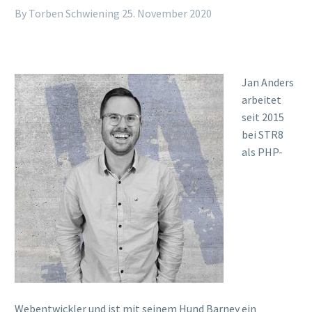
By Torben Schwiening
25. November 2020
Jan And
er
s
arbeitet
seit 2015
bei STR8
als
PHP-
Webentwickler
und ist mit seinem Hund Barney ein