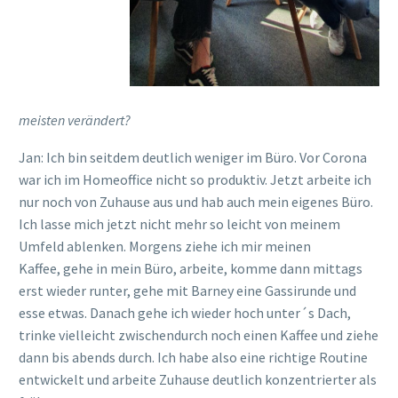
meisten
verändert?
Jan:
Ich bin seitdem deutlich weniger im Büro. Vor Corona
war ich im Home
o
ffice nicht so produktiv
. Jetzt
arbeite ich
nur noch von Zuhause aus
und hab auch mein eigenes Büro
.
Ich lasse mich jetzt nicht mehr so leicht von meinem
Umfeld ablenken. Morgens
ziehe ich mir meinen
Kaffee,
gehe in mein Büro, arbeite
, komme dann mittags
erst wieder runter
,
gehe mit
Barney eine
Gassirunde
und
esse etwas. Danach gehe ich wieder hoch
unter´s
Dach
,
trinke vielleicht zwischendurch noch einen Kaffee
und
ziehe
dann bis abends durch
. Ich habe also eine richtige Routine
entwickelt und arbeite
Z
uhause deutlich konzentrierter als