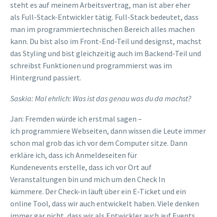
steht es auf meinem Arbeitsvertrag, man ist aber eher
als
Full
-Stack-Entwickler tätig.
Full
-Stack bedeutet, dass
man im programmiertechnischen Bereich alles machen
kann. Du bist also im Front-End-Teil und designst, mach
s
t
das Styling und bist gleichzeitig auch im Backend-Teil und
schreibst Funktionen und
programmierst
was im
Hintergrund passiert.
Saskia:
Mal ehrlich: Was ist das genau was du da machst?
Jan:
Fremden würde ich erstmal sagen
–
ich
programmiere
Webseiten
, dann wissen die Leute immer
schon mal grob das ich vor dem Computer sitze.
Dann
erkläre ich, dass ich Anmeldeseiten für
Kundenevents
erstelle, dass ich vor Ort auf
Veranstaltungen bin und mich um den Check In
kümmere.
Der
Check-in
läuft über ein E-Ticket
und ein
online Tool
,
dass wir auc
h entwickelt haben. Viele denken
immer gar nicht, dass wir als Entwickler auch auf Events