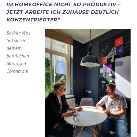
IM
HOME
O
FFICE
NICHT SO PRODUKTIV
–
JETZT
ARBEITE
ICH
Z
UHAUSE DEUTLICH
KONZENTRIERTER
“
Saskia:
Was
hat sich in
deinem
beruflichen
Alltag seit
Corona
am