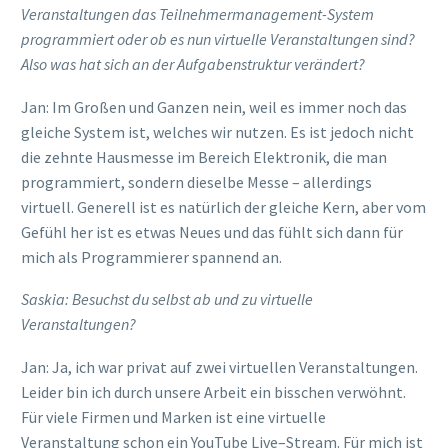
Veranstaltungen das Teilnehmermanagement-System
programmiert oder ob es nun virtuelle Veranstaltungen sind?
Also
was
hat sich an der Aufgabenstruktur verändert?
Jan:
Im Großen und Ganzen nein, weil es immer noch das
gleiche System is
t, w
elches
wir nutzen. Es ist
jedoch
nicht
die
zehnte Hausmesse im Bereich Elektronik,
die man
programmiert, sondern
dieselbe Messe – allerdings
virtuell
. Generell ist es
natürlich
der
gleiche Kern
, aber vom
Gefühl her ist es etwas Neues
und d
as fühlt sich
dann für
mich als Programmierer spannend
an.
Saskia:
Besuchst du selbst ab und zu virtuelle
Veranstaltungen?
Jan: Ja, ich war
privat
auf zwei virtuellen Veranstaltungen.
Leider
bin ich durch unsere Arbeit
ein bisschen verwöhnt
.
Für viele Firmen
und Marken
ist eine virtuelle
Veranstaltung
schon
ein YouTube
Live
–
Stream
. Für mich ist