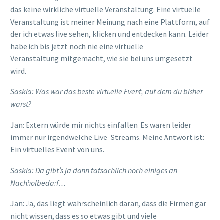
das keine wirkliche virtuelle Veranstaltung.
E
ine virtuelle
V
eranstaltung ist meiner Meinung
nach eine Plattform
, auf
der ich
etwas live sehen, klicken und entdecken kann
. Leider
habe ich bis jetzt noch nie eine virtuelle
V
eranstaltung
mitgemacht, wie sie bei
uns
umgesetzt
wird.
Saskia:
Was war
das beste virtuelle Event
, auf de
m
du bisher
warst?
Jan: Extern würde mi
r
nichts einfallen. Es waren leider
immer nur irgendwelche Live
–
Streams.
Meine Antwort ist:
Ein
virtuelles Event
von uns.
Saskia: Da gibt’s ja dann tatsächlich noch einiges an
Nachholbedarf
…
Jan: Ja, das liegt wahrscheinlich daran, dass die Firmen
gar
nicht wissen, dass es so etwas gibt und viele