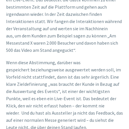
bestimmten Zeit auf die Plattform und gehen auch
irgendwann wieder. In der Zeit dazwischen finden
Interaktionen statt.
Wir
fangen
die
Interaktion
en während
de
r Veranstaltung
auf und werten
sie
im
Nachhinein
aus
,
um dem Kunden zum Beispiel sagen zu können „Am
Messestand X waren 2.000 Besucher und davon haben sich
500 das Video am Stand angeguckt“.
Wenn diese
Abstimmung, darüber was
gespeichert
beziehungsweise ausgewertet
werden soll,
im
Vorfeld
nicht stattfindet
, dann
ist das sehr ärgerlich.
Eine
klare Zieldefinierung
„
w
as
braucht
der Kunde
in Bezug auf
die Auswertung des Events
“
, ist eine
r
der wichtigsten
Punkte
, weil es
eben
ein Live-Event ist. Das bedeutet der
Klick, den wir nicht erfasst haben – der kommt nie
wieder.
Und du hast als Aussteller ja nicht das Feedback,
d
as
auf einer normalen Messe generiert wird – du siehst die
Leute nicht, die über deinen Stand laufen.