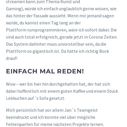
streamen kann
zum Thema Kunst und
Gaming
)
,
würde
ich
einfach
ung
laublich
gerne
wissen,
wie
das
hinter der Fassade aussieht
. Wenn mir jemand sagen
würde, du kannst einen
Ta
g lang an der
Plattf
orm
rumprogrammieren
, wäre ich sofort dabei. Die
sind auch
total erfolgreich
, gerade jetzt in Corona Zeiten.
Das System dahinter muss unvorstellbar sein
,
da die
Plattform so
gigantisch ist
. Da hätte ich richtig Bock
drauf
!
EINFACH MAL REDEN!
Wow – wer bis hier hin durchgehalten hat, der hat sich
dabei hoffentlich mit einem guten Kaffee und einem Stück
Lebkuchen auf´s Sofa gesetzt.
Mich persönlich hat vor allem Jan´s Teamgeist
beeindruckt und ich konnte viel über mögliche
Fehlerquellen für meine nächsten Projekte lernen.