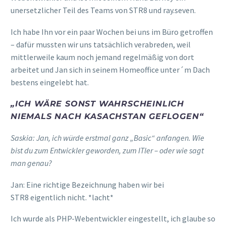
unersetzlicher Teil des Teams von STR8 und
ray.seven
.
Ich habe Ihn vor ein paar Wochen bei uns im Büro getroffen
– dafür mussten wir uns tatsächlich verabreden, weil
mittlerweile kaum noch jemand regelmäßig von dort
arbeitet und Jan sich in seinem Homeoffice
unter´m
Dach
bestens eingelebt hat.
„
ICH WÄRE SONST WAHRSCHEINLICH
NIEMALS NACH KASACHSTAN GEFLOGEN
“
Saskia: Jan, ich würde erstmal ganz „
Basic
“ anfangen. Wie
bist du zum Entwickler geworden, zum
ITler
– oder wie sagt
man genau?
Jan:
E
ine richtige Bezeichnung haben wir
bei
STR8
eigentlich
nicht.
*lacht*
Ich wurde als PHP-Webentwickler eingestellt, ich glaube so