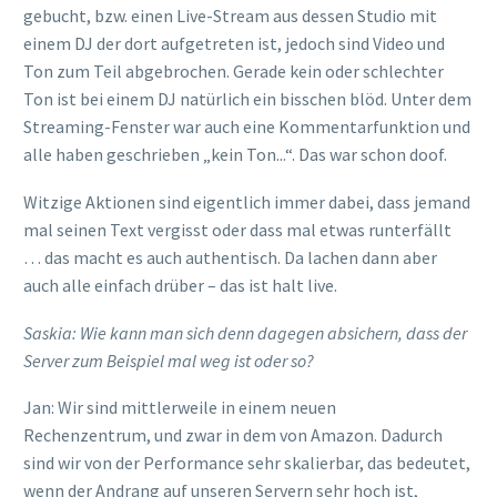
gebucht
,
bzw. einen Live-Stream aus dessen Studio mit
einem
DJ
der dort aufgetreten ist
, jedoch
sind
Video und
Ton zum Teil
abgebrochen
.
Gerade kein oder schlechter
Ton ist bei einem DJ natürlich ein bisschen blöd
.
Unter dem
Streaming-Fenster war auch eine
Kommentarfunktion und
alle haben geschrieben „kein Ton
.
..“
. Das war schon doof.
W
itzige Aktionen sind eigentlich immer dabei,
dass jemand
mal seinen Text vergisst oder dass mal etwas runterfällt
…
das macht es auch authentisch.
Da lachen dann aber
auch alle einfach drüber – das ist halt live.
Saskia:
Wie kann man sich denn
dagegen absichern, dass der
Server zum Beispiel mal weg ist oder so
?
Jan: Wir sind
mittlerweile in einem neuen
Rechenzentrum,
und zwar in dem von Amazon. Dadurch
sind wir von de
r Performance sehr skalierbar
, das
b
edeutet,
wenn
der Andrang auf unseren Servern sehr
hoch ist,