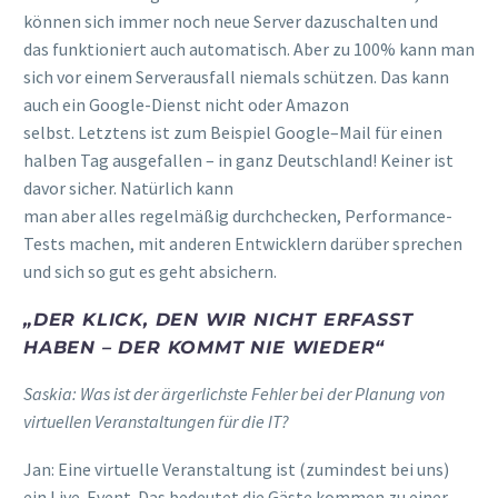
können sich immer noch neue Server dazuschalten
und
da
s
funktioniert
auch
automatisch. Aber zu 100% kann man
sich vor einem Serverausfall niemals schützen
.
Das kann
auch ein Google-Dienst nicht oder Amazon
selbst.
Letztens ist
zum Beispiel
Google
–
Mail für einen
halben Tag ausgefallen
– in ganz Deutschland!
Keiner ist
davor sicher.
Natürlich kann
man
aber
alles
regelmäßig
durchchecken,
Performance-
Test
s
machen, mit anderen Entwicklern darüber sprechen
und
sich so gut es geht absichern.
„D
ER KLICK, DEN WIR NICHT ERFASST
HABEN – DER KOMMT NIE WIEDER
“
Saskia: Was ist
der ärgerlichste Fehler bei der Planung von
virtuellen Veranstaltungen für die IT?
Jan:
Eine virtuelle Veranstaltung ist (zumindest bei uns)
ein Live-Event. Das bedeutet die Gäste kommen zu einer